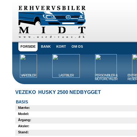
FORSIDE
BANK
KORT
OM OS
VAREBILER
LASTBILER
PERSONBILER &
ENTRE
MOTORCYKLER
RESER
VEZEKO HUSKY 2500 NEDBYGGET
BASIS
Mærke:
Model:
Årgang:
Aksler:
Stand: