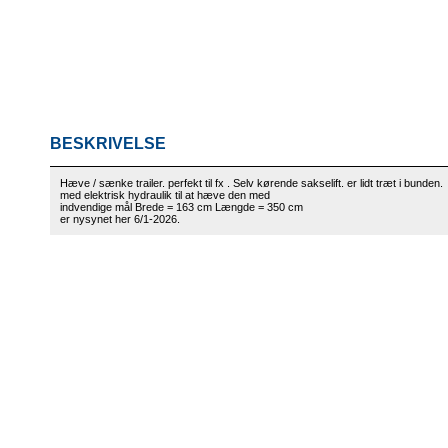
BESKRIVELSE
Hæve / sænke trailer. perfekt til fx . Selv kørende sakselift. er lidt træt i bunden.
med elektrisk hydraulik til at hæve den med
indvendige mål Brede = 163 cm Længde = 350 cm
er nysynet her 6/1-2026.