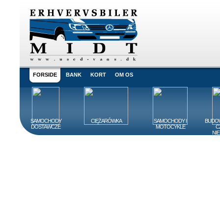
FORSIDE
BANK
KORT
OM OS
SAMOCHODY
CIĘŻARÓWKA
SAMOCHODY I
BUDOW
DOSTAWCZE
MOTOCYKLE
C
NI