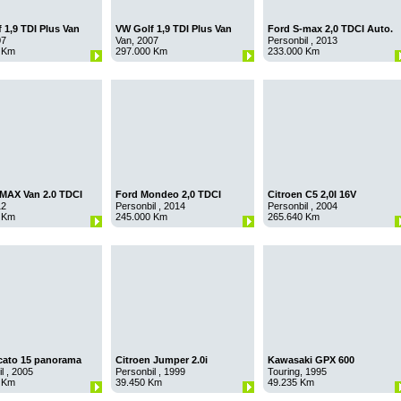
 1,9 TDI Plus Van
VW Golf 1,9 TDI Plus Van
Ford S-max 2,0 TDCI Auto.
07
Van, 2007
Personbil , 2013
 Km
297.000 Km
233.000 Km
MAX Van 2.0 TDCI
Ford Mondeo 2,0 TDCI
Citroen C5 2,0I 16V
Collection. Aut
12
Personbil , 2014
Personbil , 2004
 Km
245.000 Km
265.640 Km
cato 15 panorama
Citroen Jumper 2.0i
Kawasaki GPX 600
l , 2005
Personbil , 1999
Touring, 1995
 Km
39.450 Km
49.235 Km