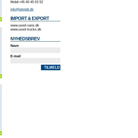
Mobil:
+45 40 45 63 52
info@ebmidt.dk
IMPORT & EXPORT
www.used-vans.dk
www.used-trucks.dk
NYHEDSBREV
Navn
E-mail