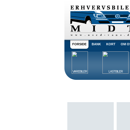
FORSIDE
BANK
KORT
OM O
VAREBILER
LASTBILER