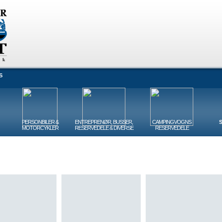
S
PERSONBILER &
ENTREPRENØR, BUSSER,
CAMPINGVOGNS
MOTORCYKLER
RESERVEDELE & DIVERSE
RESERVEDELE