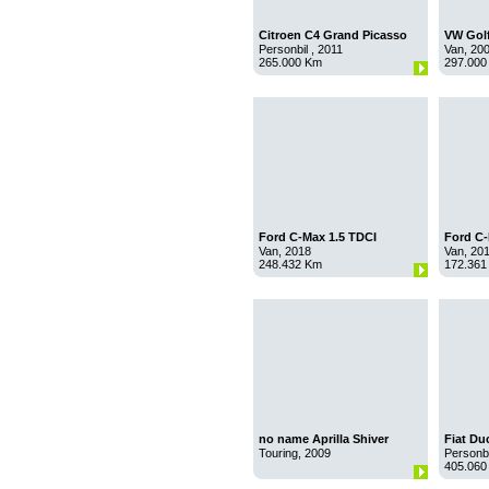
Citroen C4 Grand Picasso
VW Golf
1,6 HDI Aut
Personbil , 2011
Van, 20
265.000 Km
297.000
Ford C-Max 1.5 TDCI
Ford C-
AUT
Van, 2018
Van, 20
248.432 Km
172.361
no name Aprilla Shiver
Fiat Du
Touring, 2009
Personbi
405.060