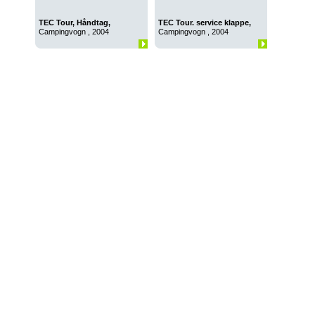
TEC Tour, Håndtag,
TEC Tour. service klappe,
sidemarkering flaskeholder
lampe
Campingvogn , 2004
Campingvogn , 2004