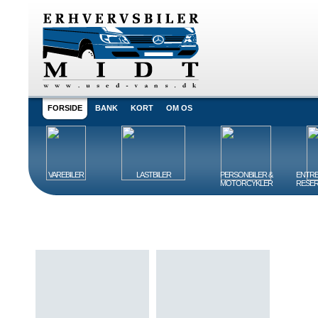
FORSIDE
BANK
KORT
OM OS
VAREBILER
LASTBILER
PERSONBILER &
ENTRE
MOTORCYKLER
RESER